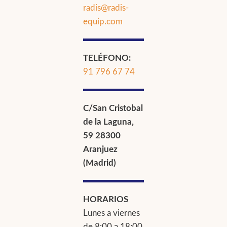
radis@radis-
equip.com
TELÉFONO:
91 796 67 74
C/San Cristobal
de la Laguna,
59 28300
Aranjuez
(Madrid)
HORARIOS
Lunes a viernes
de 8:00 a 18:00