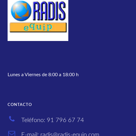
e
s
*
Lunes a Viernes de 8:00 a 18:00 h
CONTACTO
Teléfono: 91 796 67 74
E-mail: radis@radis-equip.com