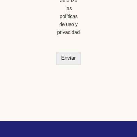
autorizo
n
las
e
políticas
s
m
de uso y
ú
privacidad
l
t
i
p
Enviar
l
e
s
*