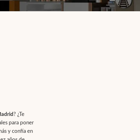
Madrid
? ¿Te
ales para poner
más y confía en
iez años de