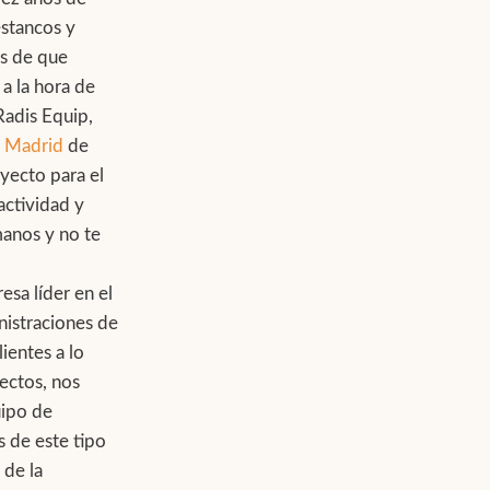
estancos y
es de que
a la hora de
Radis Equip,
n Madrid
de
yecto para el
actividad y
manos y no te
sa líder en el
nistraciones de
ientes a lo
yectos, nos
uipo de
s de este tipo
de la