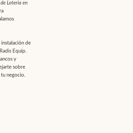
de Lotería en
ra
talamos
 instalación de
 Radis Equip.
tancos y
ejarte sobre
 tu negocio.