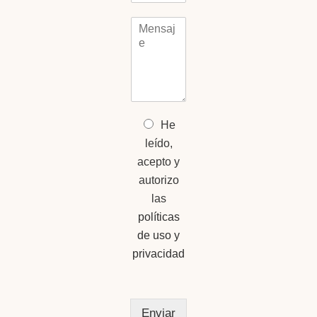
u
o
M
n
n
e
t
o
n
o
*
s
*
a
j
e
*
O
He
p
leído,
c
acepto y
i
o
autorizo
n
las
e
políticas
s
m
de uso y
ú
privacidad
l
t
i
p
Enviar